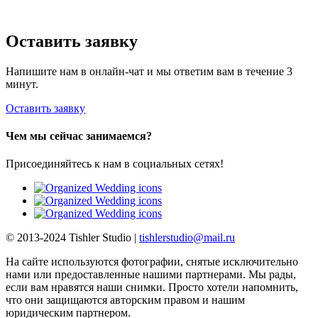
Оставить заявку
Напишите нам в онлайн-чат и мы ответим вам в течение 3
минут.
Оставить заявку
Чем мы сейчас занимаемся?
Присоединяйтесь к нам в социальных сетях!
© 2013-2024 Tishler Studio |
tishlerstudio@mail.ru
На сайте используются фотографии, снятые исключительно
нами или предоставленные нашими партнерами. Мы рады,
если вам нравятся наши снимки. Просто хотели напомнить,
что они защищаются авторским правом и нашим
юридическим партнером.