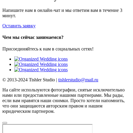
Напишите нам в онлайн-чат и мы ответим вам в течение 3
минут.
Оставить заявку
Чем мы сейчас занимаемся?
Присоединяйтесь к нам в социальных сетях!
© 2013-2024 Tishler Studio |
tishlerstudio@mail.ru
На сайте используются фотографии, снятые исключительно
нами или предоставленные нашими партнерами. Мы рады,
если вам нравятся наши снимки. Просто хотели напомнить,
что они защищаются авторским правом и нашим
юридическим партнером.