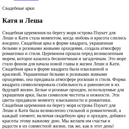
Свадебные арки
Катя и Леша
Свадебная церемония на берегу моря острова Пхукет для
Леши и Кати стала моментом, когда любовь и красота слились
воедино. Свадебная арка в форме квадрата, украшенная
белыми и розовыми живыми орхидеями, создала атмосферу
романтики и стиля. Церемония прошла перед великолепным
морем, которое казалось бесконечным и загадочным. Это море
стало фоном для начала новой главы в жизни Леши и Кати.
Свадебная арка в форме квадрата была изысканной и
красивой. Украшенные белыми и розовыми живыми
орхидеями, она придавала атмосфере роскоши и стиля. Форма
квадрата символизировала стабильность и равновесие в их
будущей жизни. Белые и розовые орхидеи, используемые для
украшения арки, были символом чистоты и нежности. Эти
цветы придавали моменту изысканности и романтики.
Свадебная церемония на берегу моря острова Пхукет для
Леши и Кати была великолепно стильной и романтичной, а
каждый элемент, включая свадебную арку и орхидеи, добавил
красоты этому важному дню. Мы желаем им счастья и
радости в их совместной жизни, так же, как в этот день!